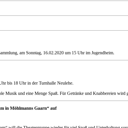
rsammlung, am Sonntag, 16.02.2020 um 15 Uhr im Jugendheim.
Uhr bis 18 Uhr in der Turnhalle Neulehe.
 coole Musik und eine Menge Spaß. Für Getränke und Knabbereien wird g
aam in Möhlmanns Gaarn“ auf
n“ will die Theatergruppe wieder für viel Spaß und Unterhaltung sor