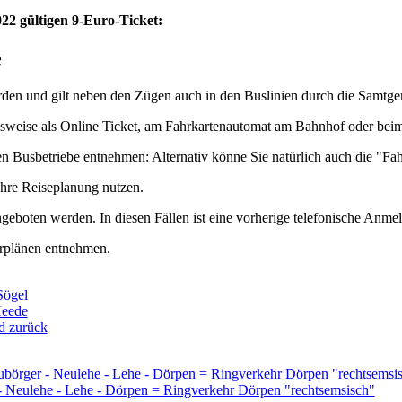
2 gültigen 9-Euro-Ticket:
e
rden und gilt neben den Zügen auch in den Buslinien durch die Samtg
ielsweise als Online Ticket, am Fahrkartenautomat am Bahnhof oder bei
en Busbetriebe entnehmen: Alternativ könne Sie natürlich auch die "F
 Ihre Reiseplanung nutzen.
ngeboten werden. In diesen Fällen ist eine vorherige telefonische Anmel
rplänen entnehmen.
Sögel
Heede
d zurück
ubörger - Neulehe - Lehe - Dörpen = Ringverkehr Dörpen "rechtsemsi
- Neulehe - Lehe - Dörpen = Ringverkehr Dörpen "rechtsemsisch"