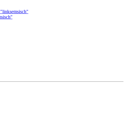
 "linksemsisch"
msisch"