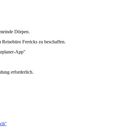
emeinde Dörpen.
m Reisebüro Frericks zu beschaffen.
ahrplaner-App"
dung erforderlich.
sch"