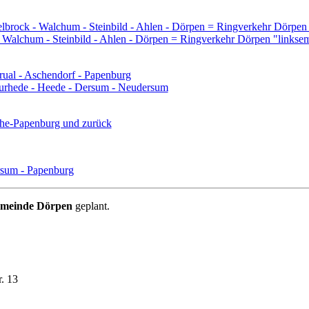
lbrock - Walchum - Steinbild - Ahlen - Dörpen = Ringverkehr Dörpen
 Walchum - Steinbild - Ahlen - Dörpen = Ringverkehr Dörpen "linkse
ual - Aschendorf - Papenburg
eurhede - Heede - Dersum - Neudersum
he-Papenburg und zurück
rsum - Papenburg
gemeinde Dörpen
geplant.
. 13