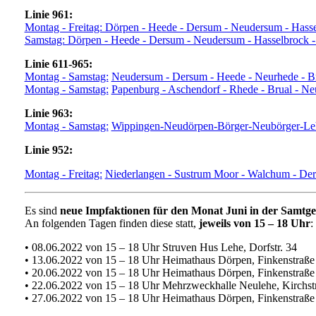
Linie 961:
Montag - Freitag: Dörpen - Heede - Dersum - Neudersum - Hasse
Samstag: Dörpen - Heede - Dersum - Neudersum - Hasselbrock -
Linie 611-965:
Montag - Samstag:
Neudersum - Dersum - Heede - Neurhede - Br
Montag - Samstag:
Papenburg - Aschendorf - Rhede - Brual - N
Linie 963:
Montag - Samstag:
Wippingen-Neudörpen-Börger-Neubörger-Le
Linie 952:
Montag - Freitag:
Niederlangen - Sustrum Moor - Walchum - De
Es sind
neue Impfaktionen für den Monat Juni in der Samt
An folgenden Tagen finden diese statt,
jeweils von 15 – 18 Uhr
:
• 08.06.2022 von 15 – 18 Uhr Struven Hus Lehe, Dorfstr. 34
• 13.06.2022 von 15 – 18 Uhr Heimathaus Dörpen, Finkenstraße
• 20.06.2022 von 15 – 18 Uhr Heimathaus Dörpen, Finkenstraße
• 22.06.2022 von 15 – 18 Uhr Mehrzweckhalle Neulehe, Kirchstr
• 27.06.2022 von 15 – 18 Uhr Heimathaus Dörpen, Finkenstraße