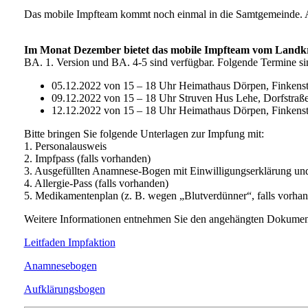
Das mobile Impfteam kommt noch einmal in die Samtgemeinde. An 
Im Monat Dezember bietet das mobile Impfteam vom Landkre
BA. 1. Version und BA. 4-5 sind verfügbar. Folgende Termine si
05.12.2022 von 15 – 18 Uhr Heimathaus Dörpen, Finkenst
09.12.2022 von 15 – 18 Uhr Struven Hus Lehe, Dorfstraß
12.12.2022 von 15 – 18 Uhr Heimathaus Dörpen, Finkenst
Bitte bringen Sie folgende Unterlagen zur Impfung mit:
1. Personalausweis
2. Impfpass (falls vorhanden)
3. Ausgefüllten Anamnese-Bogen mit Einwilligungserklärung und A
4. Allergie-Pass (falls vorhanden)
5. Medikamentenplan (z. B. wegen „Blutverdünner“, falls vorha
Weitere Informationen entnehmen Sie den angehängten Dokumen
Leitfaden Impfaktion
Anamnesebogen
Aufklärungsbogen