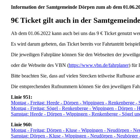
Information der Samtgemeinde Dörpen zum ab dem 01.06.202
9€ Ticket gilt auch in der Samtgemeind
Ab dem 01.06.2022 kann auch bei uns das 9 € Ticket genutzt we
Es wird darum gebeten, das Ticket bereits vor Fahrtantritt beisp
Die jeweiligen Fahrpläne können Sie den Webseiten der jeweilig
oder die Webseite des VBN (
https://www.vbn.de/fahrplaner
) für
Bitte beachten Sie, dass auf vielen Strecken teilweise Rufbusse a
Die entsprechenden Rufnummern können Sie den jeweiligen Fah
Linie 951:
Montag - Freitag: Heede - Dörpen - Wippingen - Renkenberge - 
Montag - Freitag: Sögel - Renkenberge - Wippingen - Dörpen - 
Samstag: Heede - Dörpen - Wippingen - Renkenberge - Sögel un
Linie 960:
Montag - Freitag: Dörpen - Kluse - Wippingen - Neudörpen - Ne
Samstag: Dörpen - Kluse - Wippingen - Neudörpen - Neubörger 